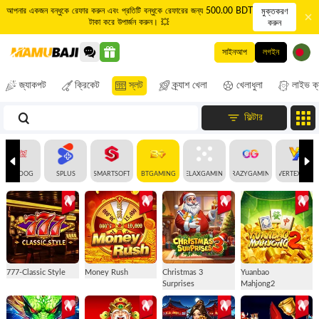
আপনার একজন বন্ধুকে রেফার করুন এবং প্রতিটি বন্ধুকে রেফারের জন্য 500.00 BDT
মুক্তকরণ
টাকা করে উপার্জন করুন। 💥
করুন
সাইনআপ
লগইন
জ্যাকপট
ক্রিকেট
স্লট
ক্র্যাশ খেলা
খেলাধুলা
লাইভ ক্
ফিল্টার
HOTDOG
SPLUS
SMARTSOFT
BTGAMING
RELAXGAMING
CRAZYGAMING
VERTEXPLAY
777-Classic Style
Money Rush
Christmas 3
Yuanbao
Surprises
Mahjong2