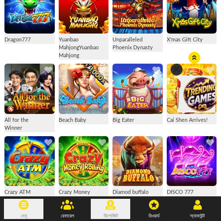
Dragon777
Yuanbao
Unparalleled
X'mas Gift City
MahjongYuanbao
Phoenix Dynasty
Mahjong
All for the
Beach Baby
Big Eater
Cai Shen Arrives!
Winner
Crazy ATM
Crazy Money
Diamod buffalo
DISCO 777
Rolling
মেনু
রেফারেল
ডিপোজিট
রিওয়ার্ড
অ্যাকাউন্ট