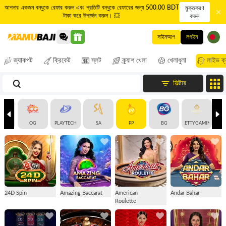
আপনার একজন বন্ধুকে রেফার করুন এবং প্রতিটি বন্ধুকে রেফারের জন্য 500.00 BDT
মুক্তকরণ
টাকা করে উপার্জন করুন। 💥
করুন
সাইনআপ
লগইন
জ্যাকপট
ক্রিকেট
স্লট
ক্র্যাশ খেলা
খেলাধুলা
লাইভ ক্
ফিল্টার
BET
OG
PLAYTECH
SA
PP
BG
PRETTYGAMING
24D Spin
Amazing Baccarat
American
Andar Bahar
Roulette