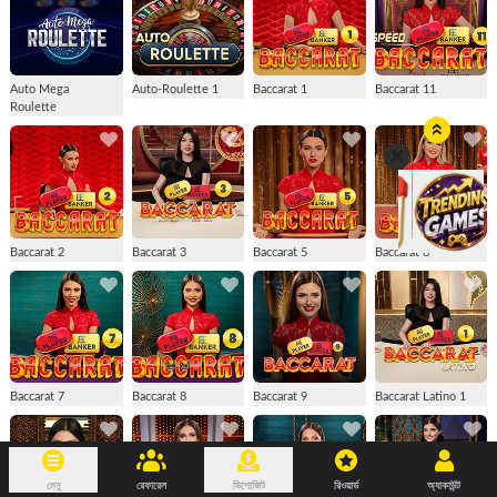
Auto Mega
Auto-Roulette 1
Baccarat 1
Baccarat 11
Roulette
Baccarat 2
Baccarat 3
Baccarat 5
Baccarat 6
Baccarat 7
Baccarat 8
Baccarat 9​
Baccarat Latino 1
মেনু
রেফারেল
ডিপোজিট
রিওয়ার্ড
অ্যাকাউন্ট